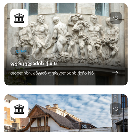
ღიაა
ფურცელაძის ქ.# 6
თბილისი, ანტონ ფურცელაძის ქუჩა N6