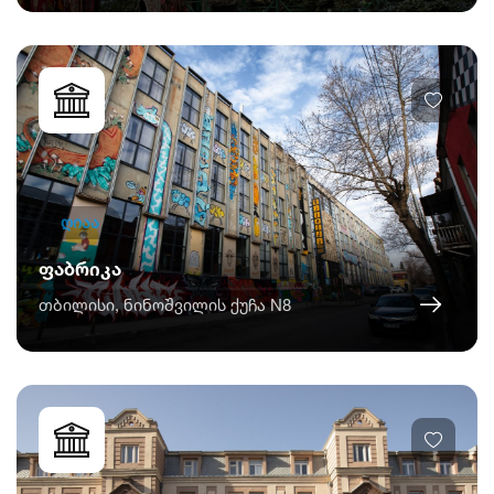
ღიაა
ფაბრიკა
თბილისი, ნინოშვილის ქუჩა N8