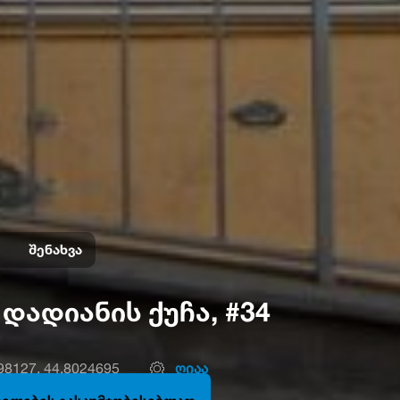
შენახვა
 დადიანის ქუჩა, #34
98127, 44.8024695
ღიაა