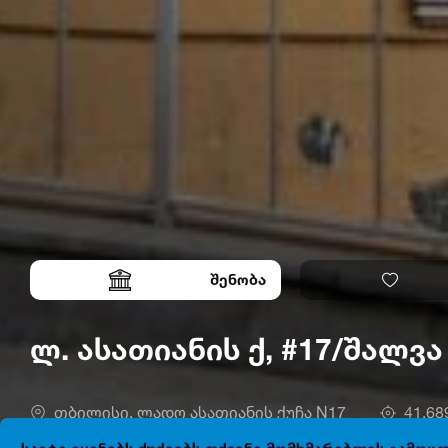
შენობა
ლ. ასათიანის ქ, #17/შალვა
თბილისი, ლადო ასათიანის ქუჩა N17
41.68