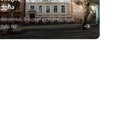
ქუჩა
თბილისი, მიხეილ ლერმონტოვის
ქუჩა N2