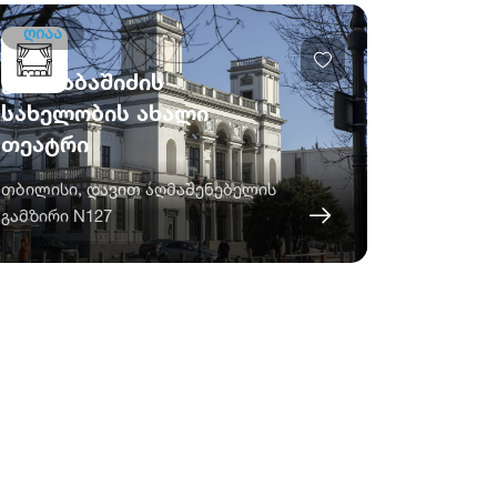
ღიაა
ვასო აბაშიძის
სახელობის ახალი
თეატრი
თბილისი, დავით აღმაშენებელის
გამზირი N127