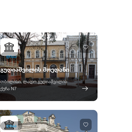
ღიაა
გუდიაშვილის მოედანი
თბილისი, ლადო გუდიაშვილის
ქუჩა N7
ღიაა