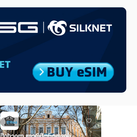
ღიაა
მიხეილ ლერმონტოვის