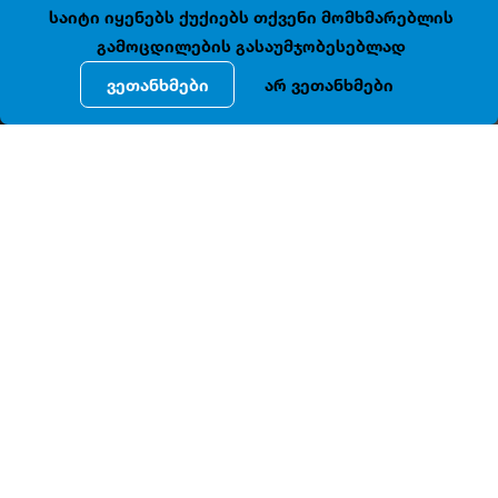
საიტი იყენებს ქუქიებს თქვენი მომხმარებლის
გამოცდილების გასაუმჯობესებლად
ვეთანხმები
არ ვეთანხმები
ᲓᲔᲢᲐᲚᲣᲠᲘ ᲘᲜᲤᲝᲠᲛᲐᲪᲘᲐ
N95, N95-
-
დავით
აღმაშენებლის
გამზ
ა
ში
მდებარე
არტ
ნუვოს
არქიტექტურული
სტილის
ყაიდაზე