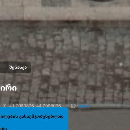
შენახვა
ზირი
41.7083876, 44.7988096
ღიაა
ცდილების გასაუმჯობესებლად
ები