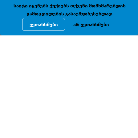
41.7046693, 44.8013727
დაკეტილია
საიტი იყენებს ქუქიებს თქვენი მომხმარებლის
გამოცდილების გასაუმჯობესებლად
ვეთანხმები
არ ვეთანხმები
ᲓᲔᲢᲐᲚᲣᲠᲘ ᲘᲜᲤᲝᲠᲛᲐᲪᲘᲐ
. N 38-
XIX
დავით
აღმაშენებლის
გამზ
ში
მდებარე
საუკუნის
მიწურულს
აგებული
ორსართულიანი