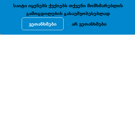
41.7043985, 44.8022019
ღიაა
საიტი იყენებს ქუქიებს თქვენი მომხმარებლის
გამოცდილების გასაუმჯობესებლად
ვეთანხმები
არ ვეთანხმები
ᲓᲔᲢᲐᲚᲣᲠᲘ ᲘᲜᲤᲝᲠᲛᲐᲪᲘᲐ
. N 37-
დავით
აღმაშენებლის
გამზ
ში
მდებარე
,
ძველი
ქართული
აგურით
ნაგები
ლათინური
ასო