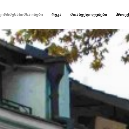
ღირსშესანიშნაობები
რუკა
შთაბეჭდილებები
პროექ