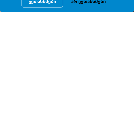
ვეთანხმები
არ ვეთანხმები
ᲐᲛᲑᲝᲑᲔᲜ
ამ ისტორიული
სახლის
მეპატრონე
,
ელისაბედ
(
ლიზა
)
თამამშევა
(
ფოტო
1), 1876
წელს
ცოლად
გაჰყვა
რუსეთის
იმპერატორის
კარზე
გავლენიანი
პირის
ერთადერთ
ვაჟს
—
პროფესიით
ბიოლოგ
,
დიდგვაროვან
მიხეილ
სმირნოვს
,
რომელმაც
დიდი