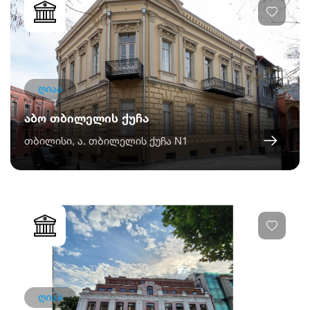
ღიაა
აბო თბილელის ქუჩა
თბილისი, ა. თბილელის ქუჩა N1
ღიაა