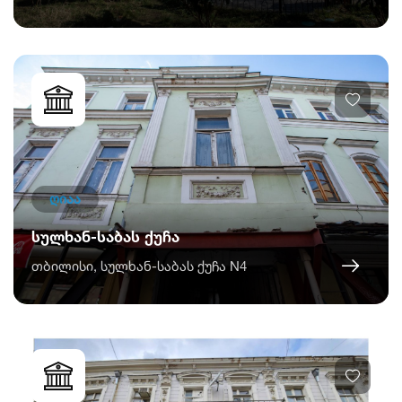
ღიაა
სულხან-საბას ქუჩა
თბილისი, სულხან-საბას ქუჩა N4