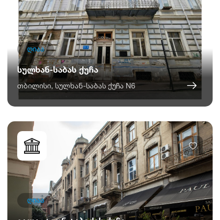
ღიაა
სულხან-საბას ქუჩა
თბილისი, სულხან-საბას ქუჩა N6
ღიაა