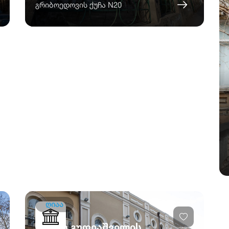
გრიბოედოვის ქუჩა N20
ღიაა
ლადო გუდიაშვილის