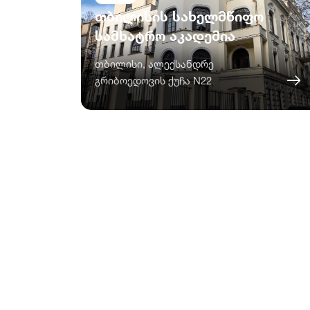
თბილისის სახელმწიფო
სამხატრო აკადემია
თბილისი, ალექსანდრე
გრიბოედოვის ქუჩა N22