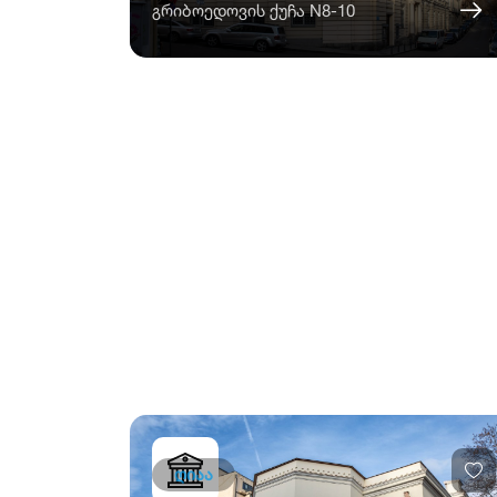
გრიბოედოვის ქუჩა N8-10
ღიაა