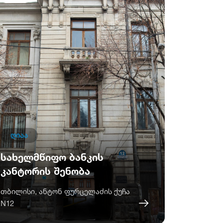
ღიაა
სახელმწიფო ბანკის
კანტორის შენობა
თბილისი, ანტონ ფურცელაძის ქუჩა
N12