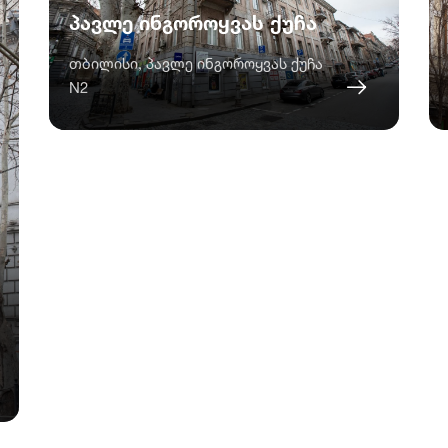
პავლე ინგოროყვას ქუჩა
თბილისი, პავლე ინგოროყვას ქუჩა
N2