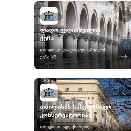
ღიაა
ლადო გუდიაშვილის
ქუჩა
თბილისი, ლადო გუდიაშვილის
ქუჩა N5
ღიაა
თბილისის სახელმწიფო
კონსერვატორია
თბილისი, ალექსანდრე