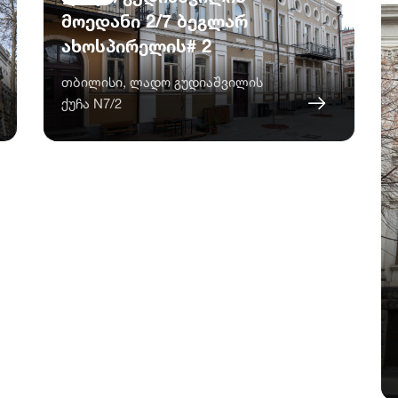
მოედანი 2/7 ბეგლარ
ახოსპირელის# 2
თბილისი, ლადო გუდიაშვილის
ქუჩა N7/2